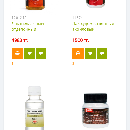
1201215
11374
Лак шеллачный
Лак художественный
отделочный
акриловый
(спиртовой)
полуматовый, Таир
4983 тг.
1500 тг.
100 мл.
1
3