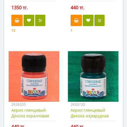
Decola
светлая 20мл
1350 тг.
440 тг.
12
1
2926355
2926720
Акрил глянцевый
Акрил глянцевый
Декола коралловая
Декола изумрудная
20мл
20мл
440 тг.
440 тг.