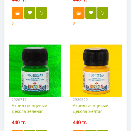
5
3
2926717
2926220
Акрил глянцевый
Акрил глянцевый
Декола зеленая
Декола желтая
светлая 20мл
средняя 20мл
440 тг.
440 тг.