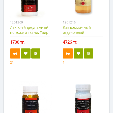
1201309
1201216
Лак-клей декупажный
Лак шеллачный
по коже и ткани, Таир
отделочный
осветленный
1700 тг.
4726 тг.
(спиртовой)
21
1