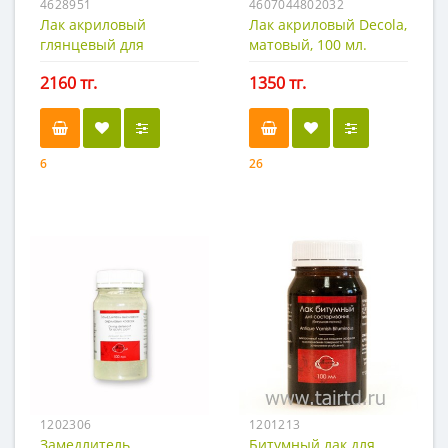
4628951
4607044802032
Лак акриловый
Лак акриловый Decola,
глянцевый для
матовый, 100 мл.
пластики, 50 мл. Сонет
2160 тг.
1350 тг.
6
26
1202306
1201213
Замедлитель
Битумный лак для