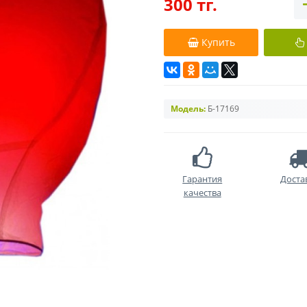
300 тг.
Купить
Модель:
Б-17169
Гарантия
Доста
качества