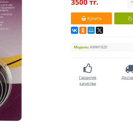
3500 тг.
Купить
Модель:
АММ1020
Гарантия
Доста
качества