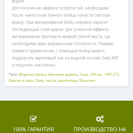
водой.
Для получения эффекта потёртостей, необходимо
после нанесения тёмного бейца нанести светлую
краску. При мигрировании бейц неровно окрасит
последующий слой краски. Для усиления эффекта
мигрирования протереть мокрой губкой места, где
необходимы ярко выраженные потертости. Помимо
прямого применения, с помощью бейца можно
подкрасить акриловый лак на водной основе Daily ART
и получить лак-патину.
Теги:
Морилка (бейц) эбеновое дерево
,
Таир
,
100 мл.
,
1901272
,
Краски и лаки
,
Лаки
,
пасты
,
кракелюры
,
Морилки
100% ГАРАНТИЯ
ПРОИЗВОДСТВО НА