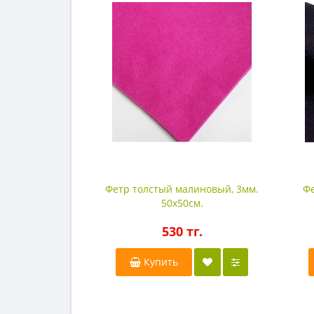
Фетр толстый малиновый, 3мм.
Фе
50х50см.
530 тг.
Купить