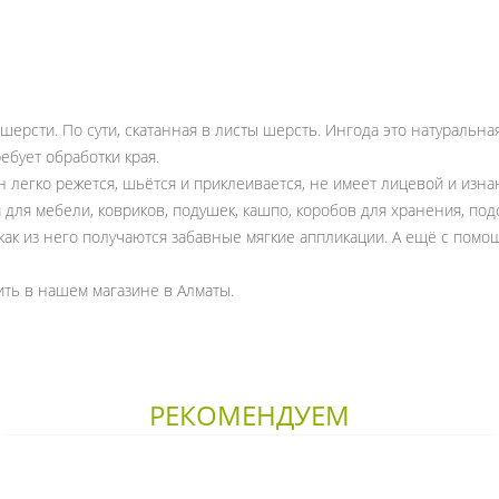
шерсти. По сути, скатанная в листы шерсть. Ингода это натуральн
ребует обработки края.
н легко режется, шьётся и приклеивается, не имеет лицевой и изн
ля мебели, ковриков, подушек, кашпо, коробов для хранения, под
к как из него получаются забавные мягкие аппликации. А ещё с по
ить в нашем магазине в Алматы.
РЕКОМЕНДУЕМ