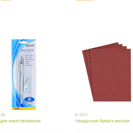
Купить
Купить
439
Б-3313
 для макетирования
Наждачная бумага мелкая