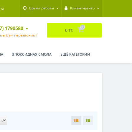
ты
Время работы
Клиент-центр
47) 1790580
0
0 тг.
 мы Вам перезвоним?
НА
ЭПОКСИДНАЯ СМОЛА
ЕЩЁ КАТЕГОРИИ