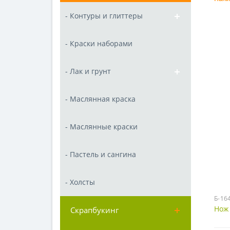
- Контуры и глиттеры
- Краски наборами
- Лак и грунт
- Маслянная краска
- Маслянные краски
- Пастель и сангина
- Холсты
Б-16
Нож
Скрапбукинг