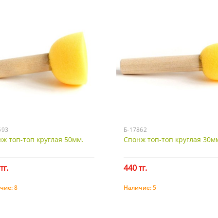
593
Б-17862
ж топ-топ круглая 50мм.
Спонж топ-топ круглая 30м
тг.
440 тг.
чие:
8
Наличие:
5
Купить
Купить