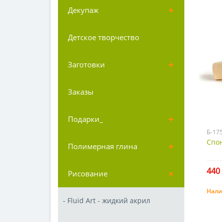
Декупаж
Детское творчество
Заготовки
Заказы
Подарки_
Б-17
Спон
Полимерная глина
440 
Рисование
Нали
- Fluid Art - жидкий акрил