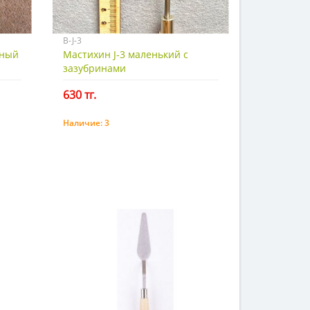
B-J-3
нный
Мастихин J-3 маленький с
зазубринами
630 тг.
Наличие:
3
Купить