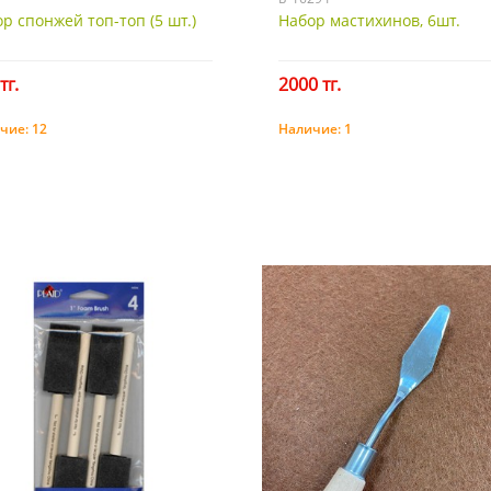
р спонжей топ-топ (5 шт.)
Набор мастихинов, 6шт.
тг.
2000 тг.
чие:
12
Наличие:
1
Купить
Купить