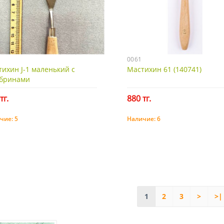
0061
ихин J-1 маленький с
Мастихин 61 (140741)
убринами
тг.
880 тг.
чие:
5
Наличие:
6
Купить
Купить
1
2
3
>
>|