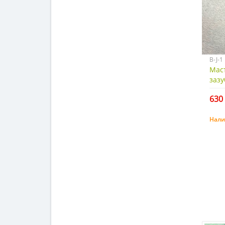
B-J-1
Маст
заз
630 
Нали