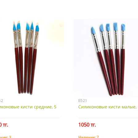
52
Б521
коновые кисти средние, 5
Силиконовые кисти малые, 
 тг.
1050 тг.
чие:
3
Наличие:
7