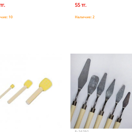
тг.
55 тг.
чие:
10
Наличие:
2
Купить
Купить
Б-16291