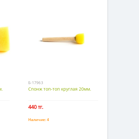
Б-17963
м.
Спонж топ-топ круглая 20мм.
440 тг.
Наличие:
4
Купить