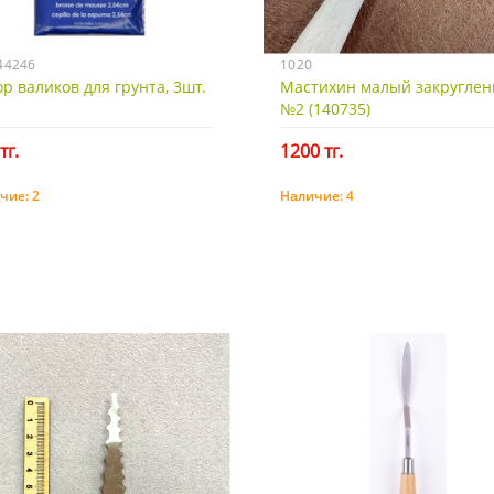
44246
1020
р валиков для грунта, 3шт.
Мастихин малый закругле
№2 (140735)
тг.
1200 тг.
чие:
2
Наличие:
4
Купить
Купить