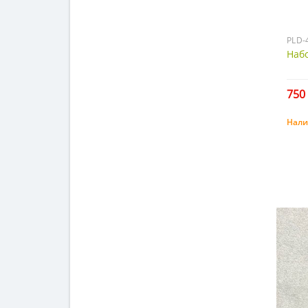
PLD-
Набо
750 
Нали