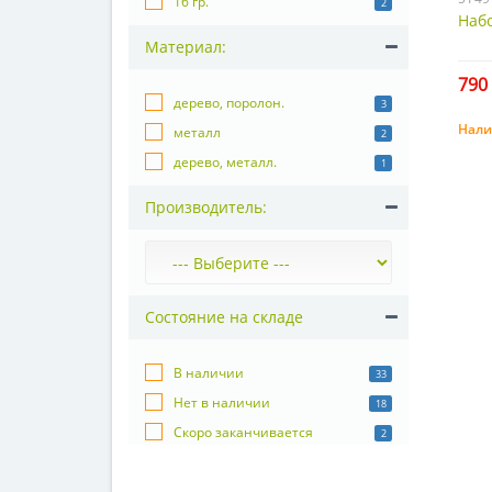
16 гр.
2
Набо
Материал:
790 
дерево, поролон.
3
Нали
металл
2
дерево, металл.
1
Производитель:
Состояние на складе
В наличии
33
Нет в наличии
18
Скоро заканчивается
2