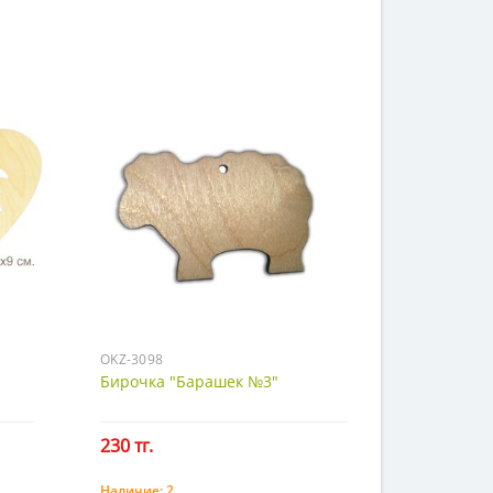
OKZ-3098
Бирочка "Барашек №3"
230 тг.
Наличие:
2