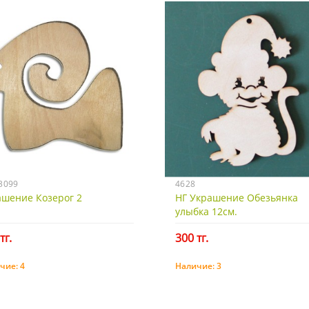
3099
4628
ашение Козерог 2
НГ Украшение Обезьянка
улыбка 12см.
тг.
300 тг.
чие:
4
Наличие:
3
Купить
Купить