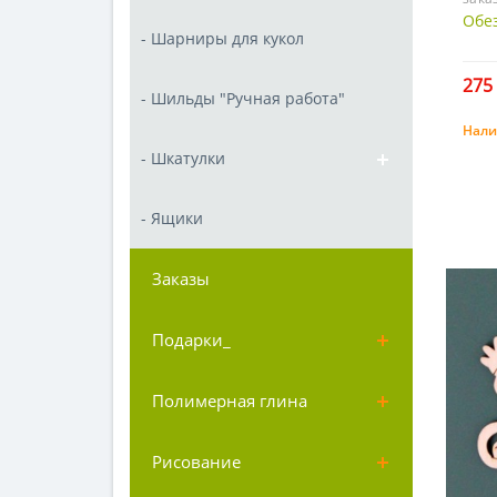
Обез
- Шарниры для кукол
275 
- Шильды "Ручная работа"
Нали
- Шкатулки
- Ящики
Заказы
Подарки_
Полимерная глина
Рисование