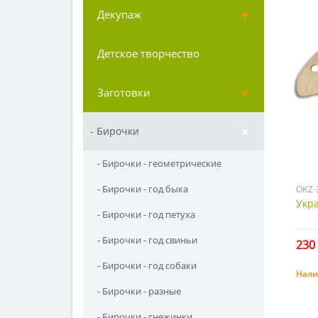
Декупаж
Детское творчество
Заготовки
- Бирочки
- Бирочки - геометрические
- Бирочки - год быка
OKZ-
Укр
- Бирочки - год петуха
- Бирочки - год свиньи
230 
- Бирочки - год собаки
Нали
- Бирочки - разные
- Бирочки - снежинки