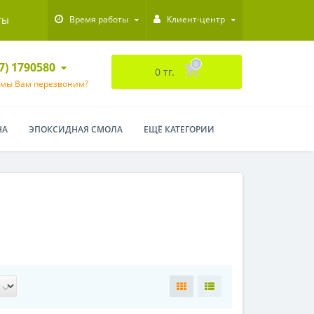
ты
Время работы
Клиент-центр
47) 1790580
0
0 тг.
 мы Вам перезвоним?
НА
ЭПОКСИДНАЯ СМОЛА
ЕЩЁ КАТЕГОРИИ