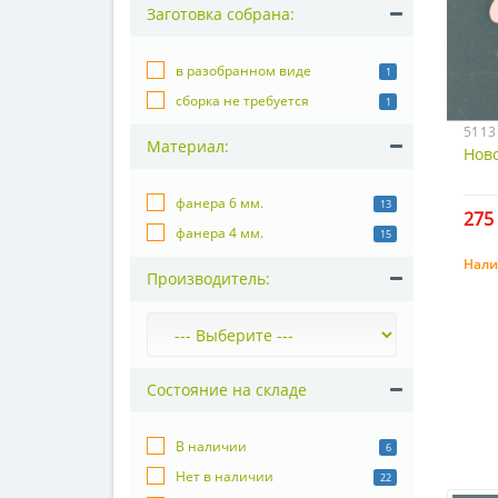
Заготовка собрана:
в разобранном виде
1
сборка не требуется
1
5113
Материал:
Ново
фанера 6 мм.
13
275 
фанера 4 мм.
15
Нали
Производитель:
Состояние на складе
В наличии
6
Нет в наличии
22