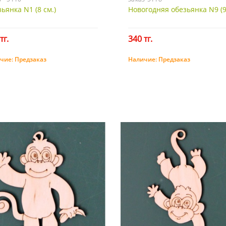
ьянка N1 (8 см.)
Новогодняя обезьянка N9 (9
тг.
340 тг.
чие:
Предзаказ
Наличие:
Предзаказ
Предзаказ
Предзаказ