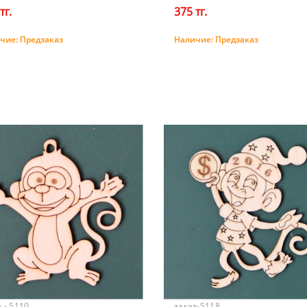
тг.
375 тг.
чие:
Предзаказ
Наличие:
Предзаказ
Предзаказ
Предзаказ
 - 5110
заказ-5118