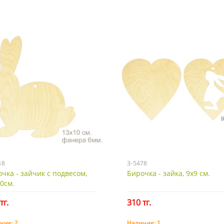
48
З-5478
чка - зайчик с подвесом,
Бирочка - зайка, 9х9 см.
0см.
тг.
310 тг.
чие:
2
Наличие:
1