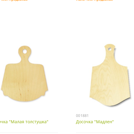
Предзаказ
Предзаказ
001881
чка "Малая толстушка"
Досочка "Мадлен"