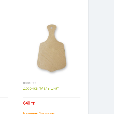
0001033
Досочка "Малышка"
640 тг.
Наличие:
Предзаказ