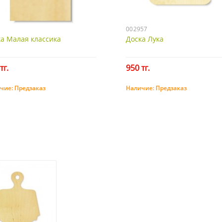
002957
а Малая классика
Доска Лука
тг.
950 тг.
чие:
Предзаказ
Наличие:
Предзаказ
Предзаказ
Предзаказ