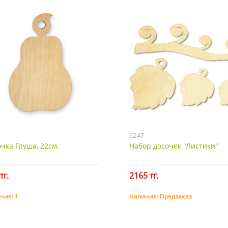
5247
чка Груша, 22см.
Набор досочек "Листики"
тг.
2165 тг.
чие:
1
Наличие:
Предзаказ
Купить
Предзаказ