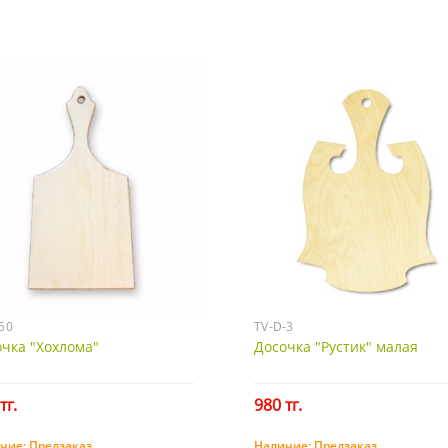
50
TV-D-3
чка "Хохлома"
Досочка "Рустик" малая
тг.
980 тг.
чие:
Предзаказ
Наличие:
Предзаказ