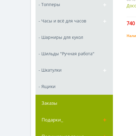
- Топперы
Досо
- Часы и всё для часов
740 
Нали
- Шарниры для кукол
- Шильды "Ручная работа"
- Шкатулки
- Ящики
Заказы
Подарки_