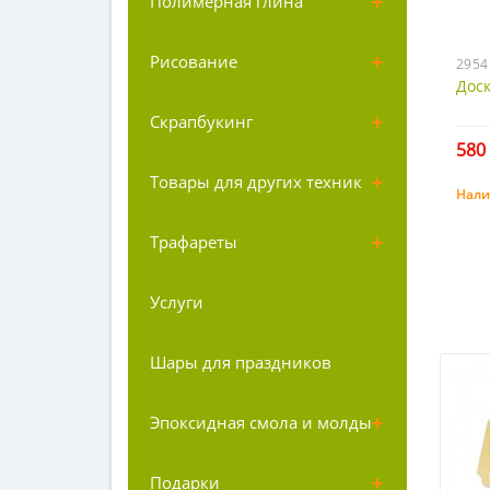
Полимерная глина
Рисование
2954
Доск
Скрапбукинг
580 
Товары для других техник
Нали
Трафареты
Услуги
Шары для праздников
Эпоксидная смола и молды
Подарки