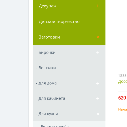
Декупаж
Детское творчество
Заготовки
- Бирочки
- Вешалки
1838
Досо
- Для дома
620 
- Для кабинета
Нали
- Для кухни
- Винные короба