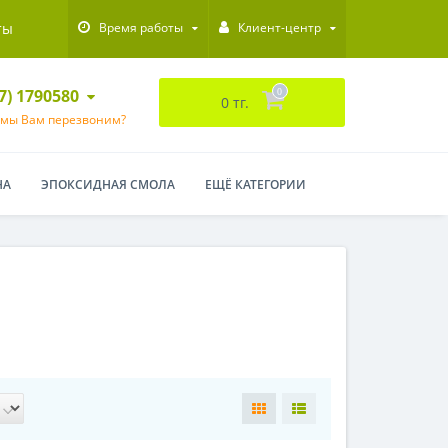
ты
Время работы
Клиент-центр
47) 1790580
0
0 тг.
 мы Вам перезвоним?
НА
ЭПОКСИДНАЯ СМОЛА
ЕЩЁ КАТЕГОРИИ