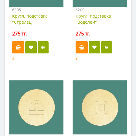
6205
6209
Кругл. подставка
Кругл. подставка
"Стрелец"
"Водолей"
275 тг.
275 тг.
2
2