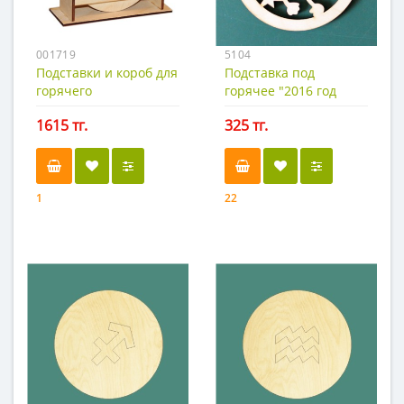
001719
5104
Подставки и короб для
Подставка под
горячего
горячее "2016 год
обезяны"
1615 тг.
325 тг.
1
22