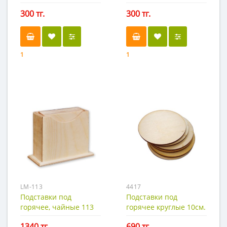
300 тг.
300 тг.
1
1
LM-113
4417
Подставки под
Подставки под
горячее, чайные 113
горячее круглые 10см.
х 6шт.
1340 тг.
690 тг.