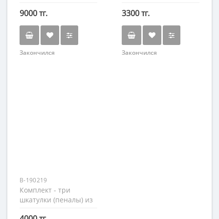
"Резные"
9000 тг.
3300 тг.
Закончился
Закончился
B-190219
Комплект - три
шкатулки (пеналы) из
сосны
4000 тг.