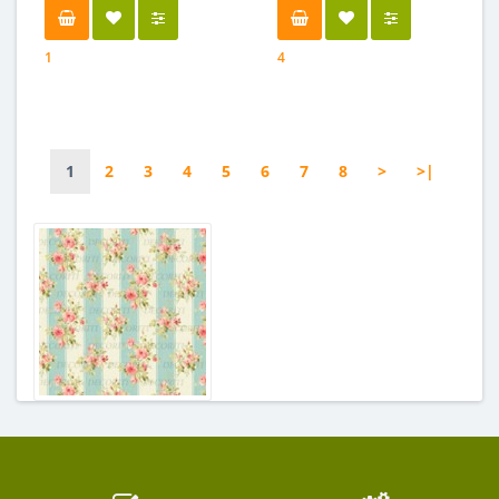
1
4
1
2
3
4
5
6
7
8
>
>|