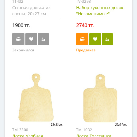
11432
TV-3298
Сырная долька из
Набор кухонных досок
сосны. 20х27 см.
"Незаменимые"
1900 тг.
2740 тг.
Закончился
Предзаказ
TM-3300
TM-1032
Доска Удобная
Доска Толстушка