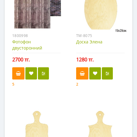
1800998
TM-8075
Фотофон
Доска Элена
двусторонний
Кирпич‒доски, 45х45
2700 тг.
1280 тг.
см., переплётный
картон, 980 г/м
5
2