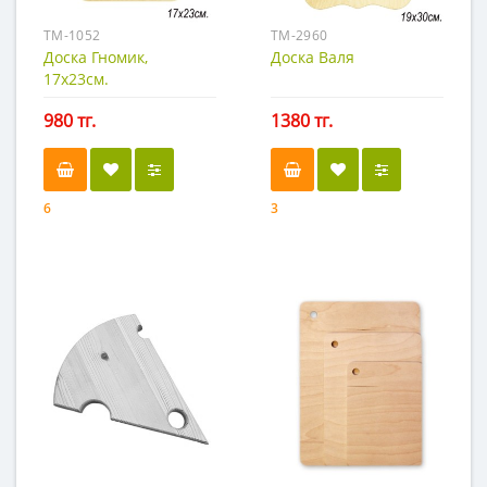
TM-1052
TM-2960
Доска Гномик,
Доска Валя
17х23см.
980 тг.
1380 тг.
6
3