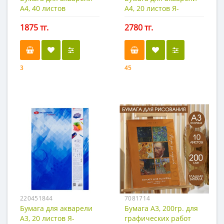
А4, 40 листов
А4, 20 листов Я-
Calligrata, 180 г/м2
Художник, 200 г/м2
1875 тг.
2780 тг.
3
45
220451844
7081714
Бумага для акварели
Бумага А3, 200гр. для
А3, 20 листов Я-
графических работ