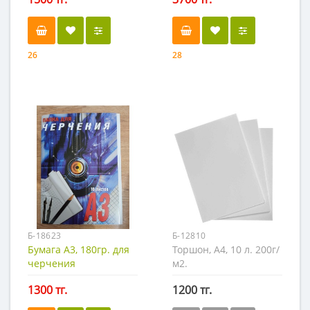
26
28
Б-18623
Б-12810
Бумага А3, 180гр. для
Торшон, А4, 10 л. 200г/
черчения
м2.
1300 тг.
1200 тг.