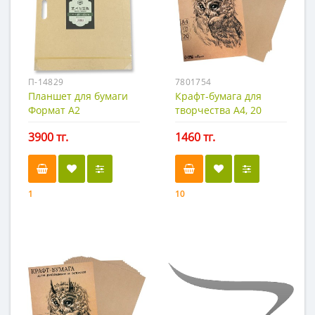
П-14829
7801754
Планшет для бумаги
Крафт-бумага для
Формат А2
творчества А4, 20
листов, 175 гр.
3900 тг.
1460 тг.
1
10