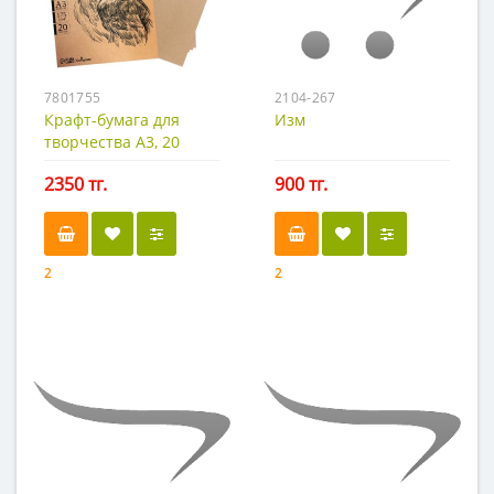
7801755
2104-267
Крафт-бумага для
Изм
творчества А3, 20
листов, 175 г/м2
2350 тг.
900 тг.
2
2