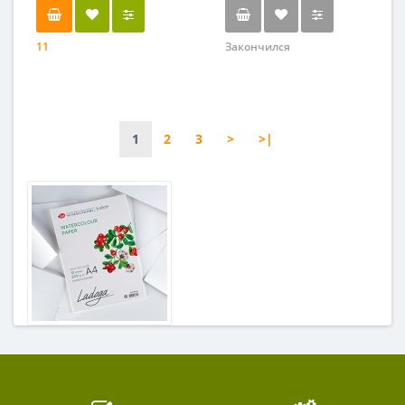
11
Закончился
1
2
3
>
>|