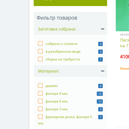
Фильтр товаров
Заготовка собрана:
зака
Пасх
собрана и склеена
3
на 7
в разобранном виде
3
4100
сборка не требуется
1
Нали
Материал:
дерево
4
фанера 4 мм.
16
фанера 6 мм.
13
фанера 3 мм.
3
фрезерная резка, фанера 6
1
мм.