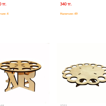
 тг.
340 тг.
чие:
4
Наличие:
49
Купить
Купить
668
3702