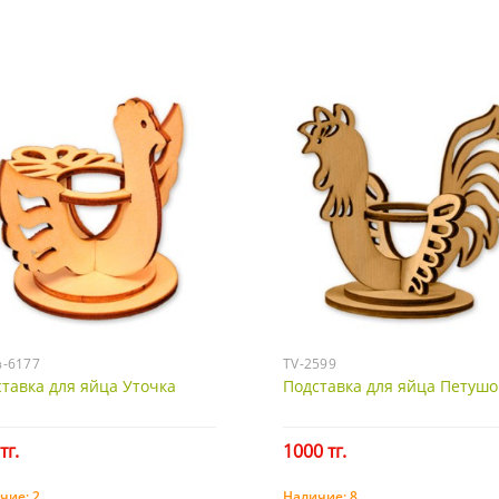
з-6177
TV-2599
тавка для яйца Уточка
Подставка для яйца Петушо
тг.
1000 тг.
чие:
2
Наличие:
8