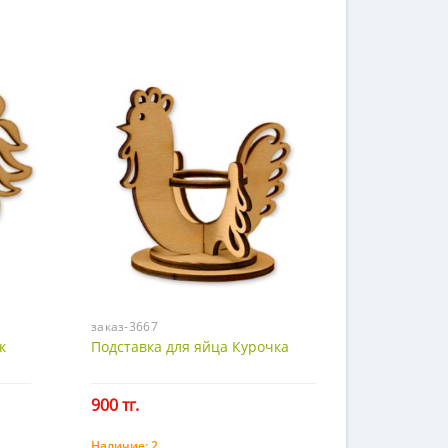
заказ-3667
к
Подставка для яйца Курочка
900 тг.
Наличие:
2