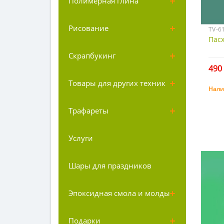
Полимерная глина
Рисование
TV-6
Пасх
Скрапбукинг
490 
Товары для других техник
Нали
Трафареты
Услуги
Шары для праздников
Эпоксидная смола и молды
Подарки