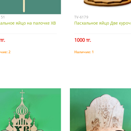
151
TV-6179
альное яйцо на палочке ХВ
Пасхальное яйцо Две куроч
тг.
1000 тг.
чие:
2
Наличие:
1
Купить
Купить