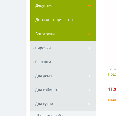
Декупаж
Детское творчество
Заготовки
- Бирочки
- Вешалки
TV-3
Подс
- Для дома
1120
- Для кабинета
Нали
- Для кухни
- Винные короба