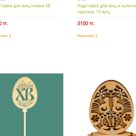
тавка для яиц ножки ХВ
Подставка для яиц и кулича
тарелка, 15 яиц.
 тг.
3100 тг.
чие:
2
Наличие:
2
Купить
Купить