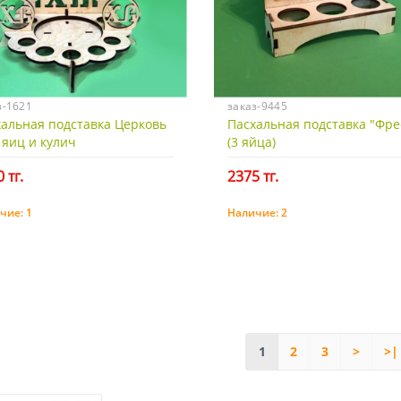
з-1621
заказ-9445
альная подставка Церковь
Пасхальная подставка "Фре
 яиц и кулич
(3 яйца)
 тг.
2375 тг.
чие:
1
Наличие:
2
Купить
Купить
1
2
3
>
>|