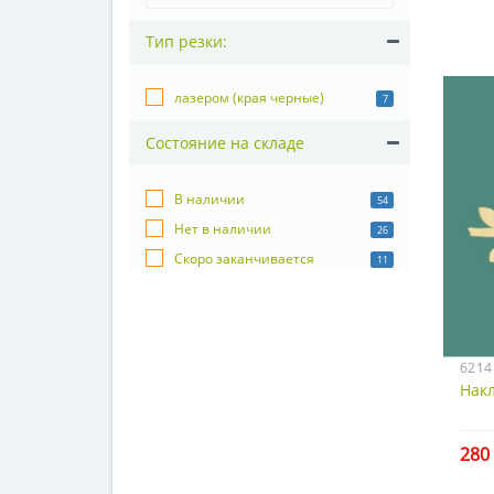
Тип резки:
лазером (края черные)
7
Состояние на складе
В наличии
54
Нет в наличии
26
Скоро заканчивается
11
6214
Накл
280 