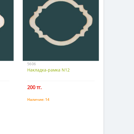
5606
Накладка-рамка N12
200 тг.
Наличие:
14
Купить