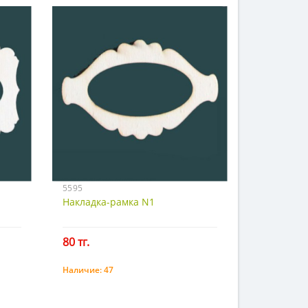
5595
Накладка-рамка N1
80 тг.
Наличие:
47
Купить