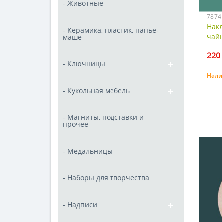
- Животные
7874
Накл
- Керамика, пластик, папье-
чай
маше
220 
- Ключницы
Нали
- Кукольная мебель
- Магниты, подставки и
прочее
- Медальницы
- Наборы для творчества
- Надписи