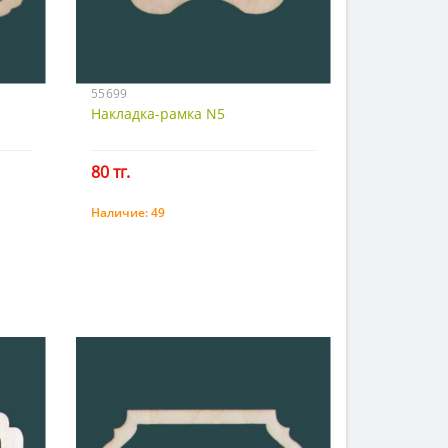
55699
Накладка-рамка N5
80 тг.
Наличие:
49
Купить