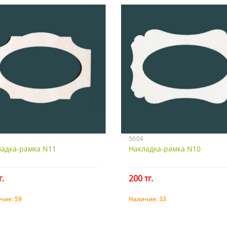
5604
ладка-рамка N11
Накладка-рамка N10
г.
200 тг.
чие:
59
Наличие:
33
Купить
Купить