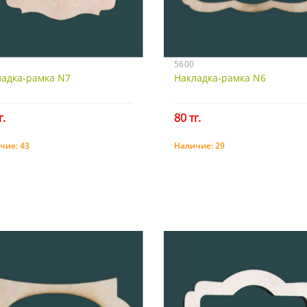
5600
ладка-рамка N7
Накладка-рамка N6
г.
80 тг.
чие:
43
Наличие:
29
Купить
Купить