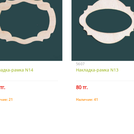
5607
ладка-рамка N14
Накладка-рамка N13
тг.
80 тг.
чие:
21
Наличие:
41
Купить
Купить