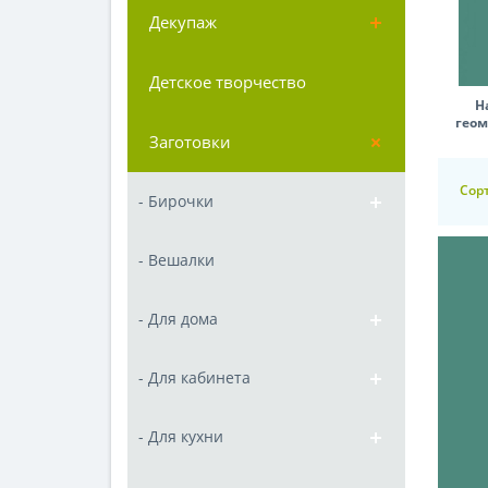
Декупаж
Детское творчество
Н
гео
Заготовки
Сор
- Бирочки
- Вешалки
- Для дома
- Для кабинета
- Для кухни