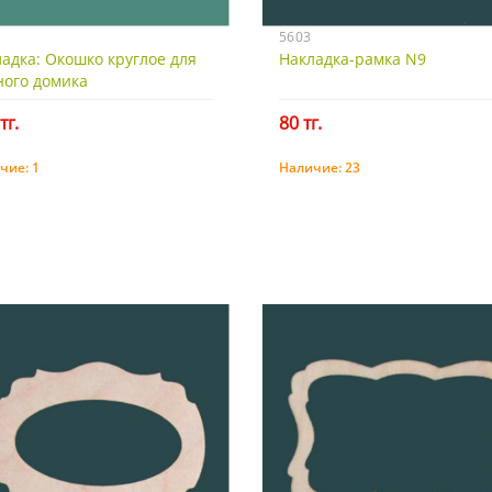
5603
адка: Окошко круглое для
Накладка-рамка N9
ного домика
тг.
80 тг.
чие:
1
Наличие:
23
Купить
Купить