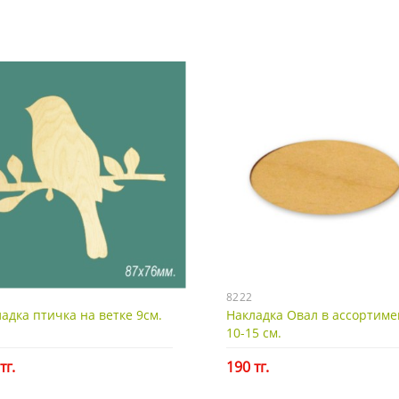
8222
адка птичка на ветке 9см.
Накладка Овал в ассортиме
10-15 см.
тг.
190 тг.