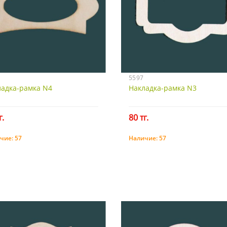
5597
ладка-рамка N4
Накладка-рамка N3
г.
80 тг.
чие:
57
Наличие:
57
Купить
Купить