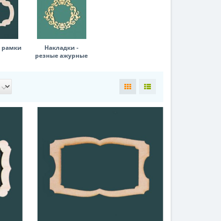
- рамки
Накладки -
резные ажурные