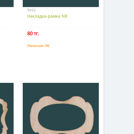
5602
Накладка-рамка N8
80 тг.
Наличие:
56
Купить