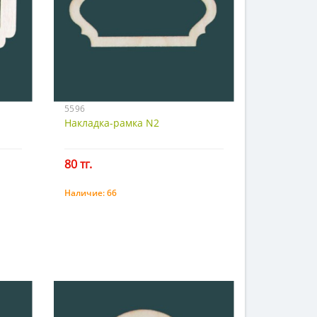
5596
Накладка-рамка N2
80 тг.
Наличие:
66
Купить