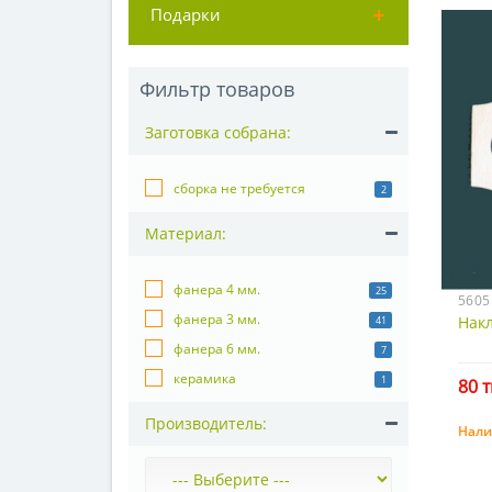
Подарки
Фильтр товаров
Заготовка собрана:
сборка не требуется
2
Материал:
фанера 4 мм.
25
5605
фанера 3 мм.
Нак
41
фанера 6 мм.
7
керамика
1
80 т
Производитель:
Нали