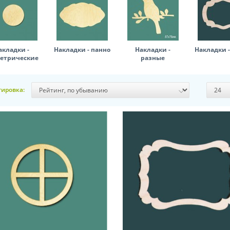
акладки -
Накладки - панно
Накладки -
Накладки 
метрические
разные
тировка: