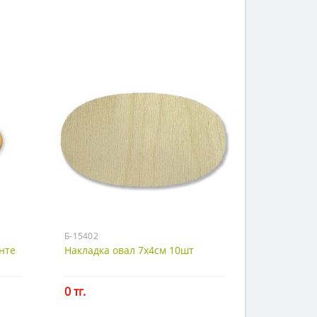
Б-15402
нте
Накладка овал 7х4см 10шт
0 тг.