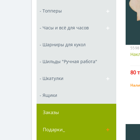
- Топперы
- Часы и всё для часов
- Шарниры для кукол
5598
Нак
- Шильды "Ручная работа"
80 т
- Шкатулки
Нали
- Ящики
Заказы
Подарки_