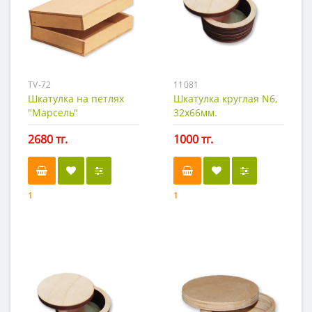
TV-72
11081
Шкатулка на петлях
Шкатулка круглая N6,
"Марсель"
32х66мм.
2680 тг.
1000 тг.
1
1