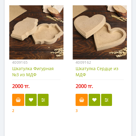
4009165
4009162
Шкатулка Фигурная
Шкатулка Сердце из
№3 из МДФ
МДФ
2000 тг.
2000 тг.
2
3