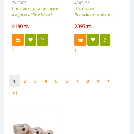
TV-3907
4009156
Шкатулка для росписи
Шкатулка
ажурная "Ромбики"
Восьмигранник из
малая
МДФ
4190 тг.
2395 тг.
1
1
1
2
3
4
5
6
7
8
9
>
>|