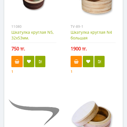
11080
TV-89-1
Шкатулка круглая N5,
Шкатулка круглая N4
32х53мм.
большая
750 тг.
1900 тг.
1
1