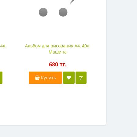
4л.
Альбом для рисования А4, 40л.
Альбом для р
Машина
680 тг.
4
Купить
Купи