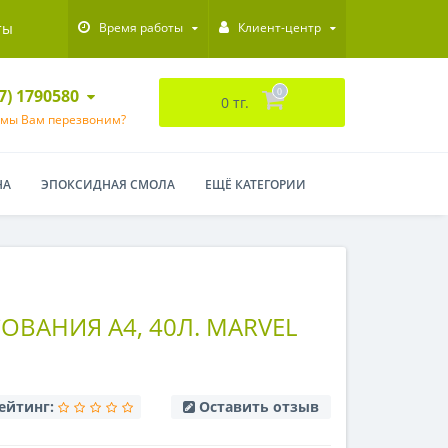
ты
Время работы
Клиент-центр
47) 1790580
0
0 тг.
 мы Вам перезвоним?
НА
ЭПОКСИДНАЯ СМОЛА
ЕЩЁ КАТЕГОРИИ
ОВАНИЯ А4, 40Л. MARVEL
ейтинг:
Оставить отзыв