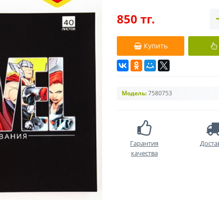
850 тг.
Купить
Модель:
7580753
Гарантия
Доста
качества