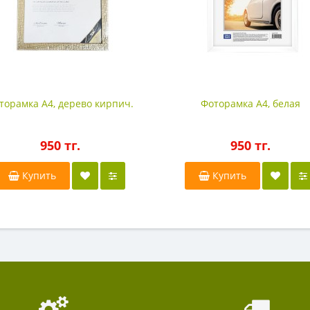
торамка А4, дерево кирпич.
Фоторамка А4, белая
950 тг.
950 тг.
Купить
Купить