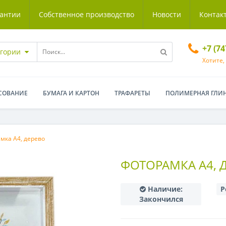
антии
Собственное производство
Новости
Контак
+7 (7
егории
Хотите,
СОВАНИЕ
БУМАГА И КАРТОН
ТРАФАРЕТЫ
ПОЛИМЕРНАЯ ГЛИ
мка А4, дерево
ФОТОРАМКА А4, 
Наличие:
Р
Закончился