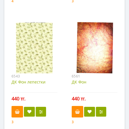
4
3
6543
6561
ДК Фон лепестки
ДК Фон
440 тг.
440 тг.
3
3