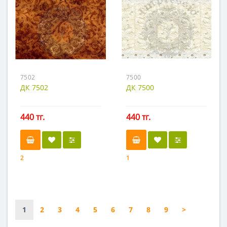
7502
7500
ДК 7502
ДК 7500
440 тг.
440 тг.
2
1
1
2
3
4
5
6
7
8
9
>