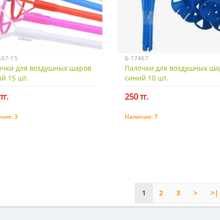
467-15
Б-17467
очки для воздушных шаров
Палочки для воздушных ша
й 15 шт.
синий 10 шт.
тг.
250 тг.
чие:
3
Наличие:
7
Купить
Купить
1
2
3
>
>|