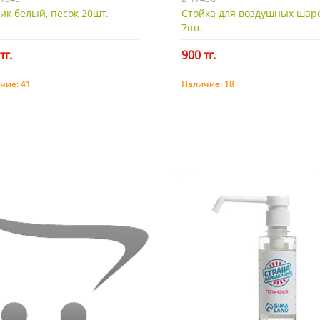
к белый, песок 20шт.
Стойка для воздушных шар
7шт.
тг.
900 тг.
чие:
41
Наличие:
18
Купить
Купить