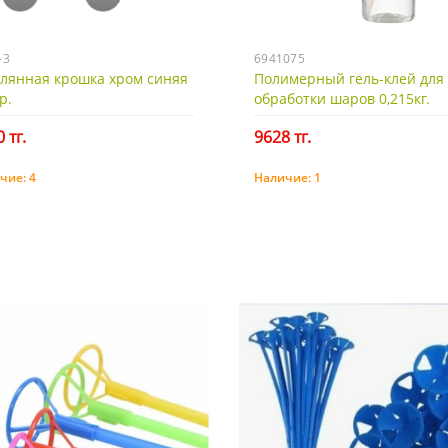
-3
6941075
клянная крошка хром синяя
Полимерный гель-клей для
р.
обработки шаров 0,215кг.
 тг.
9628 тг.
чие:
4
Наличие:
1
Купить
Купить