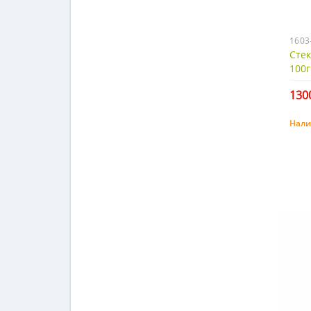
1603
Сте
100г
1300
Нали