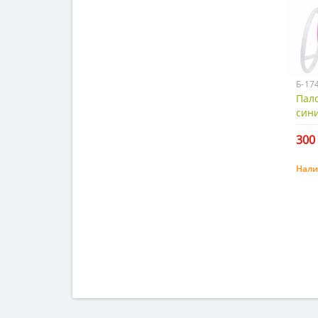
Б-17
Пал
сини
300 
Нали