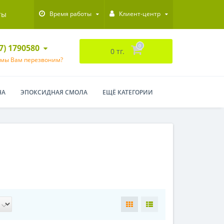
ты
Время работы
Клиент-центр
47) 1790580
0
0 тг.
 мы Вам перезвоним?
НА
ЭПОКСИДНАЯ СМОЛА
ЕЩЁ КАТЕГОРИИ