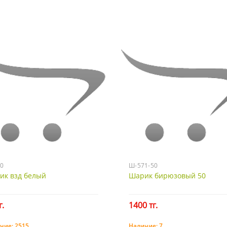
0
Ш-571-50
ик взд белый
Шарик бирюзовый 50
г.
1400 тг.
чие:
2515
Наличие:
7