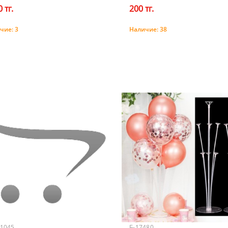
 тг.
200 тг.
чие:
3
Наличие:
38
Купить
Купить
-1045
Б-17480