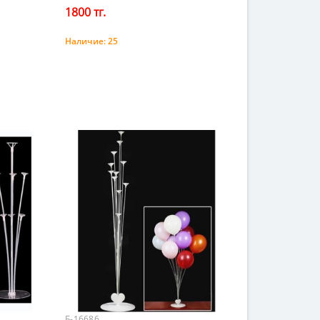
1800 тг.
Наличие:
25
Купить
Б-16686