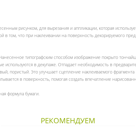
несенным рисунком, для вырезания и аппликации, которая использу
й в том, что при наклеивании на поверхность декорируемого предм
 Нанесенное типографским способом изображение покрыто тончайш
ые используются в декупаже. Отпадает необходимость в предварит
вый, пористый. Это улучшает сцепление наклеиваемого фрагмента 
атывается в поверхность, помогая создать впечатление нарисован
ная формула бумаги.
РЕКОМЕНДУЕМ