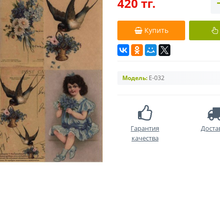
420 тг.
Купить
Модель:
E-032
Гарантия
Доста
качества