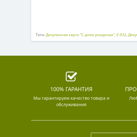
Теги:
Декупажная карта "С днем рожденья"
,
E-032
,
Деку
100% ГАРАНТИЯ
ПРО
Мы гарантируем качество товара и
Люб
обслуживания