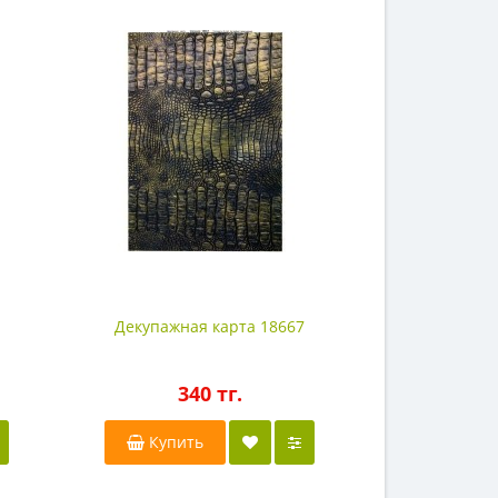
Декупажная карта 18667
Декупажна
340 тг.
3
Купить
Купи