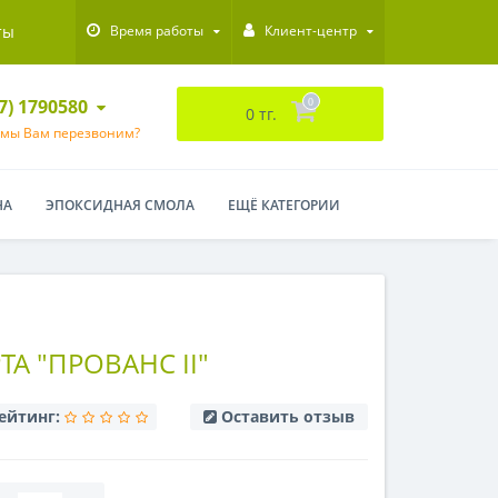
ты
Время работы
Клиент-центр
47) 1790580
0
0 тг.
 мы Вам перезвоним?
НА
ЭПОКСИДНАЯ СМОЛА
ЕЩЁ КАТЕГОРИИ
А "ПРОВАНС II"
ейтинг:
Оставить отзыв