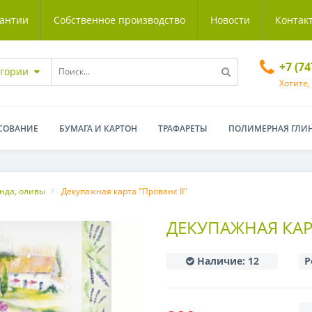
антии
Собственное производство
Новости
Контак
+7 (7
егории
Хотите,
СОВАНИЕ
БУМАГА И КАРТОН
ТРАФАРЕТЫ
ПОЛИМЕРНАЯ ГЛИ
нда, оливы
Декупажная карта "Прованс II"
ДЕКУПАЖНАЯ КАРТ
Наличие:
12
Р