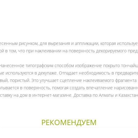
несенным рисунком, для вырезания и аппликации, которая использу
й в том, что при наклеивании на поверхность декорируемого предм
 Нанесенное типографским способом изображение покрыто тончайш
ые используются в декупаже. Отпадает необходимость в предварит
вый, пористый. Это улучшает сцепление наклеиваемого фрагмента 
атывается в поверхность, помогая создать впечатление нарисован
тавку на дом в интернет-магазине. Доставка по Алматы и Казахстан
РЕКОМЕНДУЕМ