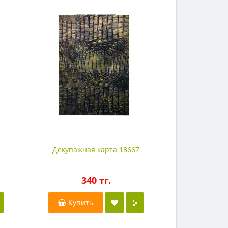
Декупажная карта 18667
Декупажна
340 тг.
3
Купить
Купи