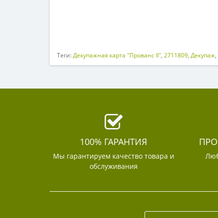
Теги:
Декупажная карта "Прованс II"
,
2711809
,
Декупаж
,
100% ГАРАНТИЯ
ПРО
Мы гарантируем качество товара и
Люб
обслуживания