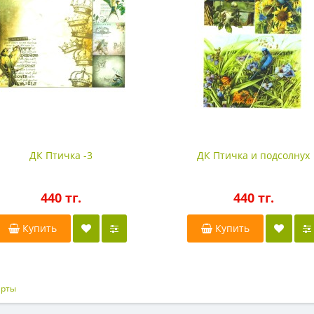
ДК Птичка -3
ДК Птичка и подсолнух
440 тг.
440 тг.
Купить
Купить
арты