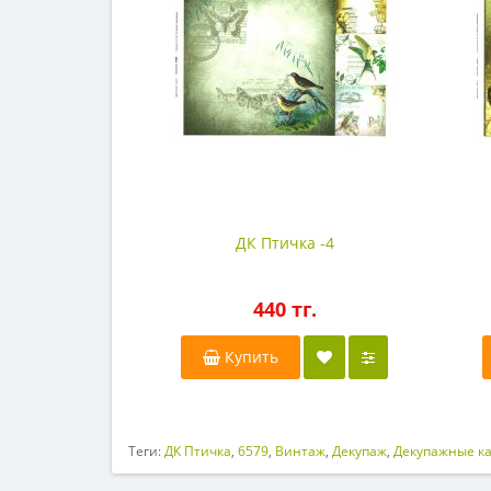
ДК Птичка -4
440 тг.
Купить
Теги:
ДК Птичка
,
6579
,
Винтаж
,
Декупаж
,
Декупажные к