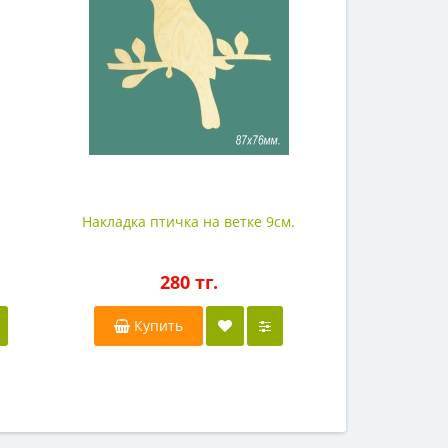
Накладка птичка на ветке 9см.
280 тг.
Купить