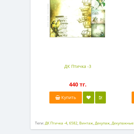
ДК Птичка -3
440 тг.
Купить
Теги:
ДК Птичка -4
,
6582
,
Винтаж
,
Декупаж
,
Декупажные