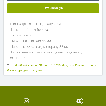
Отзывов (0)
Крючок для ключниц, шкатулок и др.
Цвет: чернённая бронза.
Высота 52 мм.
Ширина по крючкам 48 мм.
Ширина крючка в одну сторону 32 мм.
Поставляется в комплекте с двумя шурупами для
крепления.
Теги:
Двойной крючок "Барокко"
,
1629
,
Декупаж
,
Петли и крючки
,
Фурнитура для шкатулок