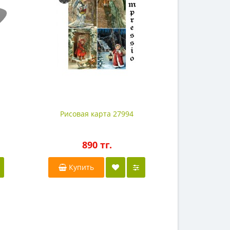
Рисовая карта 27994
Рисовая
890 тг.
8
Купить
Купи