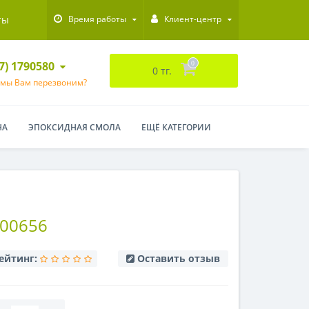
ты
Время работы
Клиент-центр
47) 1790580
0
0 тг.
 мы Вам перезвоним?
НА
ЭПОКСИДНАЯ СМОЛА
ЕЩЁ КАТЕГОРИИ
00656
ейтинг:
Оставить отзыв