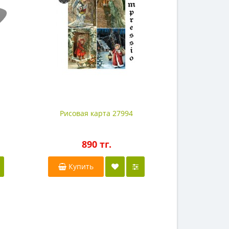
Рисовая карта 27994
Рисовая
890 тг.
8
Купить
Купи