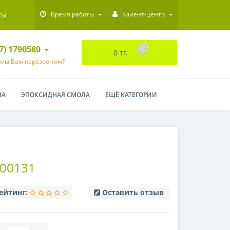
ты
Время работы
Клиент-центр
47) 1790580
0
0 тг.
 мы Вам перезвоним?
НА
ЭПОКСИДНАЯ СМОЛА
ЕЩЁ КАТЕГОРИИ
00131
ейтинг:
Оставить отзыв