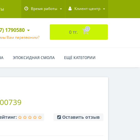
ты
Время работы
Клиент-центр
47) 1790580
0
0 тг.
 мы Вам перезвоним?
НА
ЭПОКСИДНАЯ СМОЛА
ЕЩЁ КАТЕГОРИИ
00739
ейтинг:
Оставить отзыв