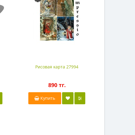
Рисовая карта 27994
Рисовая
890 тг.
8
Купить
Купи