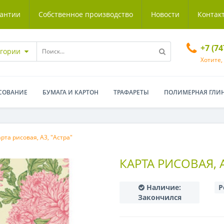
антии
Собственное производство
Новости
Контак
+7 (7
егории
Хотите,
СОВАНИЕ
БУМАГА И КАРТОН
ТРАФАРЕТЫ
ПОЛИМЕРНАЯ ГЛИ
арта рисовая, A3, "Астра"
КАРТА РИСОВАЯ, A
Наличие:
Р
Закончился