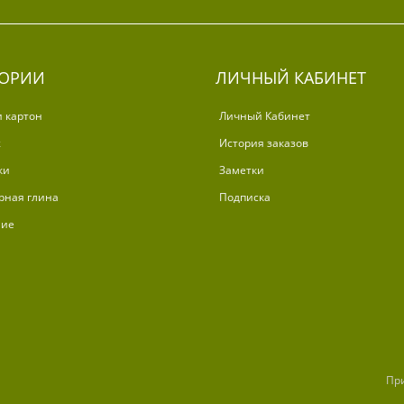
ГОРИИ
ЛИЧНЫЙ КАБИНЕТ
и картон
Личный Кабинет
ж
История заказов
ки
Заметки
рная глина
Подписка
ние
Пр