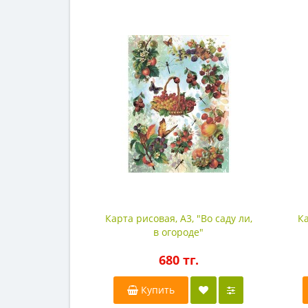
Карта рисовая, A3, "Во саду ли,
Ка
в огороде"
680 тг.
Купить