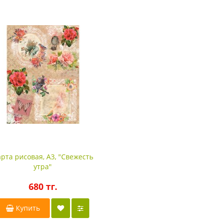
рта рисовая, A3, "Свежесть
утра"
680 тг.
Купить