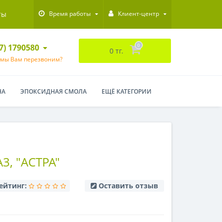
ты
Время работы
Клиент-центр
47) 1790580
0
0 тг.
 мы Вам перезвоним?
НА
ЭПОКСИДНАЯ СМОЛА
ЕЩЁ КАТЕГОРИИ
3, "АСТРА"
ейтинг:
Оставить отзыв