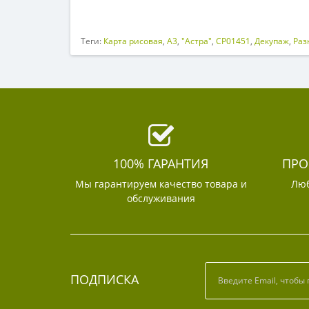
Теги:
Карта рисовая
,
A3
,
"Астра"
,
CP01451
,
Декупаж
,
Раз
100% ГАРАНТИЯ
ПРО
Мы гарантируем качество товара и
Люб
обслуживания
ПОДПИСКА