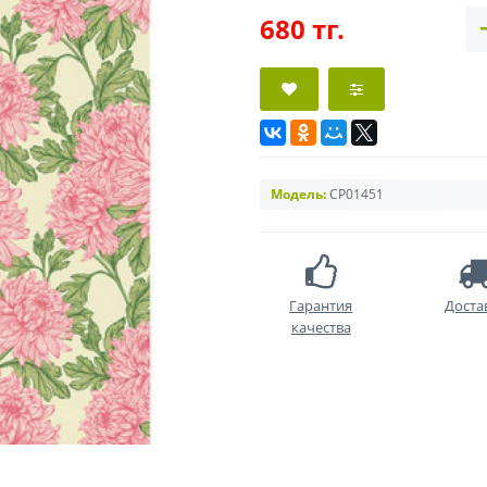
680 тг.
Модель:
CP01451
Гарантия
Доста
качества