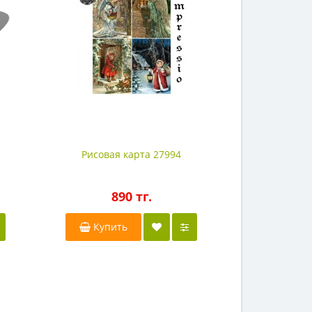
Рисовая карта 27994
Рисовая
890 тг.
8
Купить
Купи