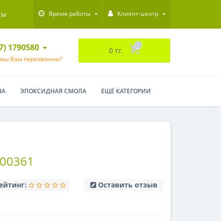
ты
Время работы
Клиент-центр
47) 1790580
0
0 тг.
 мы Вам перезвоним?
НА
ЭПОКСИДНАЯ СМОЛА
ЕЩЁ КАТЕГОРИИ
00361
ейтинг:
Оставить отзыв