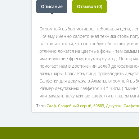
Описание
Отзывов (0)
Огромный выбор мотивов, небольшая цена, легк
Почему именно салфеточная техника столь попу
настолько тонки, что не требуют больших усили
отлично ложатся на цветные фоны - тем самым п
имитирующие фреску, штукатурку и т.д. Повторя
помогает нам в достижении целей декоративно-
вазы, шары, браслеты, яйца, производить декупа
Салфетки для декупажа в Алматы, огромный выбо
Размер декупажных салфеток 33 * 33см, ( "мини
или заказать декупажные салфетки в нашем мага
Теги:
Салф. Свадебный серый
,
80885
,
Декупаж
,
Салфетк