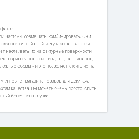
лфеток.
ли частями, совмещать, комбинировать. Они
 полупрозрачный слой, декупажные салфетки
яет наклеивать их на фактурные поверхности,
фект нарисованного мотива, что, несомненно,
ложные формы - и это позволяет клеить их на
м интернет магазине товаров для декупажа.
артам качества. Вы можете очень просто купить
тный бонус при покупке.