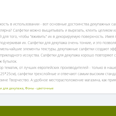
ость в использовании - вот основные достоинства декупажных са
лярна? Салфетки можно выщипывать и вырезать, клеить целиком и
й для того, чтобы "вживить" их в декорируемую поверхность. Имея
одчеркивая их. Салфетки для декупажа очень тонкие, и это позвол
я мельчайшие элементы текстуры, декупажные салфетки создают эф
прикладного исскуства. Салфетки для декупажа хорошо повторяют с
ж бутылок.
р тематик, от лучших европейских производителей - только в наше
" 25*25см), салфетки трехслойные и отвечают самым высоким станд
зине Творчество. А удобное месторасположение магазина, как прия
и для декупажа
,
Фоны - цветочные