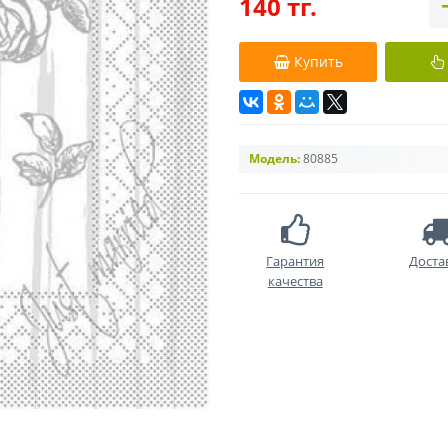
140 тг.
Купить
Модель:
80885
Гарантия
Доста
качества