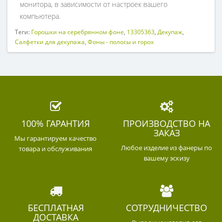
монитора, в зависимости от настроек вашего
компьютера.
Теги:
Горошки на серебрянном фоне
,
13305363
,
Декупаж
,
Салфетки для декупажа
,
Фоны - полосы и горох
100% ГАРАНТИЯ
ПРОИЗВОДСТВО НА
ЗАКАЗ
Мы гарантируем качество
Любое изделие из фанеры по
товара и обслуживания
вашему эскизу
БЕСПЛАТНАЯ
СОТРУДНИЧЕСТВО
ДОСТАВКА