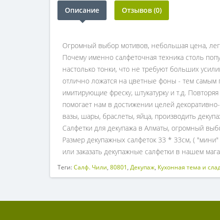
Описание
Отзывов (0)
Огромный выбор мотивов, небольшая цена, легк
Почему именно салфеточная техника столь попу
настолько тонки, что не требуют больших усили
отлично ложатся на цветные фоны - тем самым п
имитирующие фреску, штукатурку и т.д. Повторя
помогает нам в достижении целей декоративно-
вазы, шары, браслеты, яйца, производить декупа
Салфетки для декупажа в Алматы, огромный выбо
Размер декупажных салфеток 33 * 33см, ( "мини
или заказать декупажные салфетки в нашем мага
Теги:
Салф. Чили
,
80801
,
Декупаж
,
Кухонная тема и сла