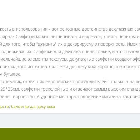
ость в использовании - вот основные достоинства декупажных са
лярна? Салфетки можно выщипывать и вырезать, клеить целиком и
й для того, чтобы "вживить" их в декорируемую поверхность. Имея
одчеркивая их. Салфетки для декупажа очень тонкие, и это позвол
я мельчайшие элементы текстуры, декупажные салфетки создают эф
прикладного исскуства. Салфетки для декупажа хорошо повторяют с
ж бутылок.
р тематик, от лучших европейских производителей - только в наше
" 25*25см), салфетки трехслойные и отвечают самым высоким станд
зине Творчество. А удобное месторасположение магазина, как прия
дости
,
Салфетки для декупажа