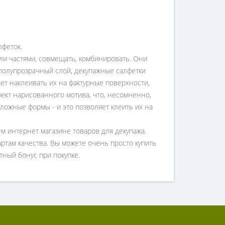
лфеток.
ли частями, совмещать, комбинировать. Они
 полупрозрачный слой, декупажные салфетки
яет наклеивать их на фактурные поверхности,
фект нарисованного мотива, что, несомненно,
ложные формы - и это позволяет клеить их на
м интернет магазине товаров для декупажа.
артам качества. Вы можете очень просто купить
тный бонус при покупке.