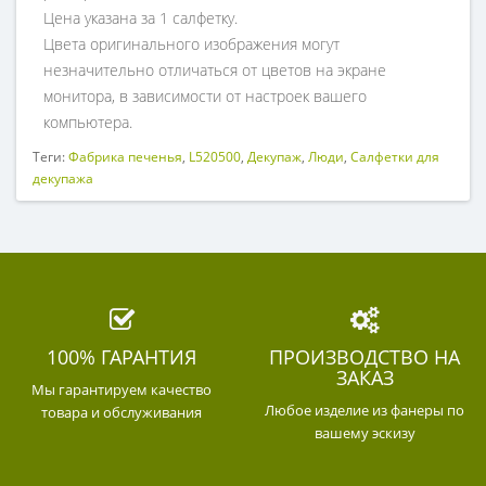
Цена указана за 1 салфетку.
Цвета оригинального изображения могут
незначительно отличаться от цветов на экране
монитора, в зависимости от настроек вашего
компьютера.
Теги:
Фабрика печенья
,
L520500
,
Декупаж
,
Люди
,
Салфетки для
декупажа
100% ГАРАНТИЯ
ПРОИЗВОДСТВО НА
ЗАКАЗ
Мы гарантируем качество
Любое изделие из фанеры по
товара и обслуживания
вашему эскизу