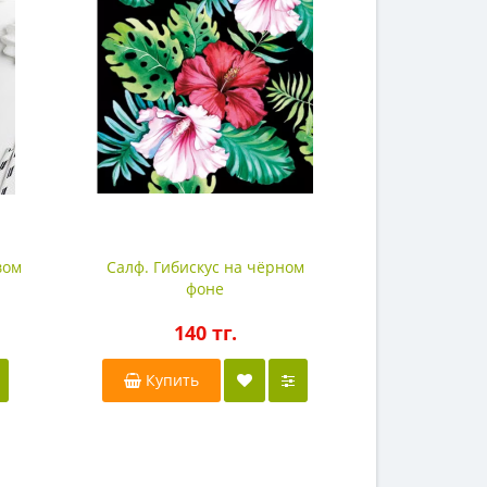
вом
Салф. Гибискус на чёрном
Салф. Тюль
фоне
140 тг.
1
Купить
Купи