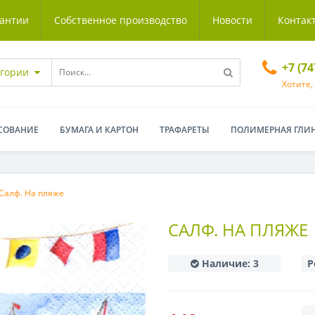
антии
Собственное производство
Новости
Контак
+7 (7
егории
Хотите,
СОВАНИЕ
БУМАГА И КАРТОН
ТРАФАРЕТЫ
ПОЛИМЕРНАЯ ГЛИ
Салф. На пляже
САЛФ. НА ПЛЯЖЕ
Наличие:
3
Р