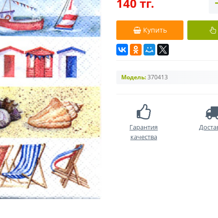
140 тг.
Купить
Модель:
370413
Гарантия
Доста
качества