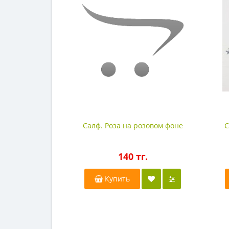
Салф. Роза на розовом фоне
С
140 тг.
Купить