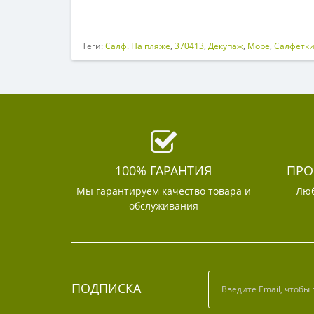
Теги:
Салф. На пляже
,
370413
,
Декупаж
,
Море
,
Салфетки
100% ГАРАНТИЯ
ПРО
Мы гарантируем качество товара и
Люб
обслуживания
ПОДПИСКА