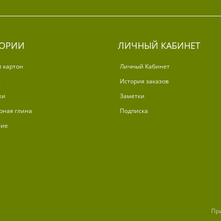
ГОРИИ
ЛИЧНЫЙ КАБИНЕТ
и картон
Личный Кабинет
ж
История заказов
ки
Заметки
рная глина
Подписка
ние
Пр