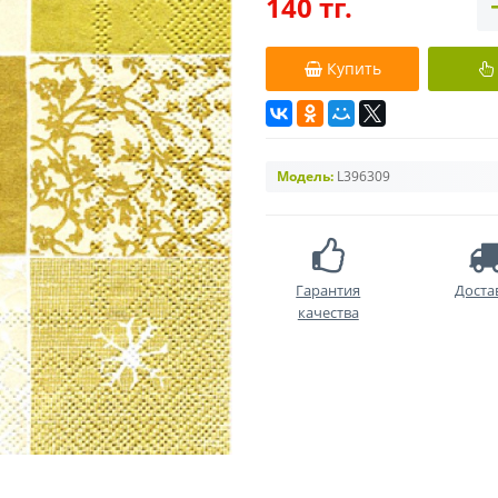
140 тг.
Купить
Модель:
L396309
Гарантия
Доста
качества