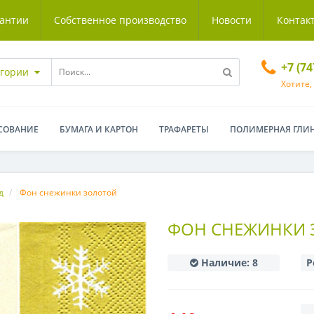
антии
Собственное производство
Новости
Контак
+7 (7
егории
Хотите,
СОВАНИЕ
БУМАГА И КАРТОН
ТРАФАРЕТЫ
ПОЛИМЕРНАЯ ГЛИ
д
Фон снежинки золотой
ФОН СНЕЖИНКИ 
Наличие:
8
Р