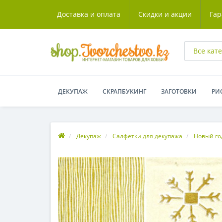
Доставка и оплата
Скидки и акции
Гар
Все кат
ДЕКУПАЖ
СКРАПБУКИНГ
ЗАГОТОВКИ
РИ
Декупаж
Салфетки для декупажа
Новый го