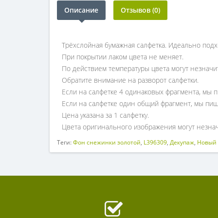
Описание
Отзывов (0)
Трёхслойная бумажная салфетка. Идеально подх
При покрытии лаком цвета не меняет.
По действием температуры цвета могут незначи
Обратите внимание на разворот салфетки.
Если на салфетке 4 одинаковых фрагмента, мы п
Если на салфетке один общий фрагмент, мы пиш
Цена указана за 1 салфетку.
Цвета оригинального изображения могут незнач
Теги:
Фон снежинки золотой
,
L396309
,
Декупаж
,
Новый 