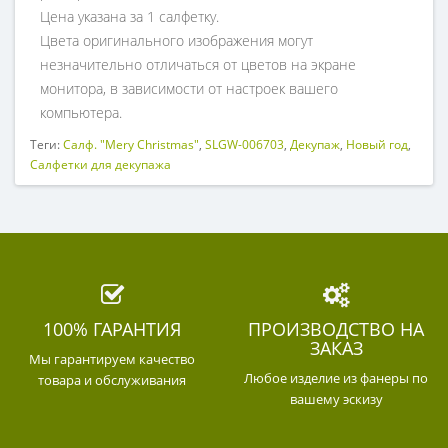
Цена указана за 1 салфетку.
Цвета оригинального изображения могут
незначительно отличаться от цветов на экране
монитора, в зависимости от настроек вашего
компьютера.
Теги:
Салф. "Mery Christmas"
,
SLGW-006703
,
Декупаж
,
Новый год
,
Салфетки для декупажа
100% ГАРАНТИЯ
ПРОИЗВОДСТВО НА
ЗАКАЗ
Мы гарантируем качество
Любое изделие из фанеры по
товара и обслуживания
вашему эскизу