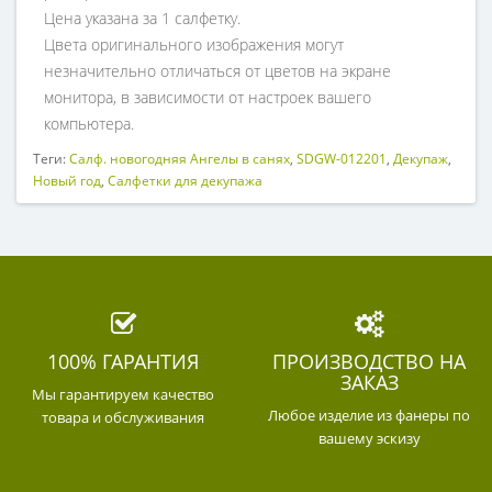
Цена указана за 1 салфетку.
Цвета оригинального изображения могут
незначительно отличаться от цветов на экране
монитора, в зависимости от настроек вашего
компьютера.
Теги:
Салф. новогодняя Ангелы в санях
,
SDGW-012201
,
Декупаж
,
Новый год
,
Салфетки для декупажа
100% ГАРАНТИЯ
ПРОИЗВОДСТВО НА
ЗАКАЗ
Мы гарантируем качество
Любое изделие из фанеры по
товара и обслуживания
вашему эскизу