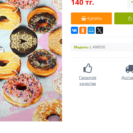
140 тг.
Купить
Модель:
L 498050
Гарантия
Доста
качества