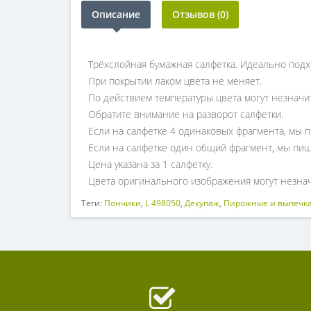
Описание
Отзывов (0)
Трёхслойная бумажная салфетка. Идеально подх
При покрытии лаком цвета не меняет.
По действием температуры цвета могут незначи
Обратите внимание на разворот салфетки.
Если на салфетке 4 одинаковых фрагмента, мы п
Если на салфетке один общий фрагмент, мы пиш
Цена указана за 1 салфетку.
Цвета оригинального изображения могут незнач
Теги:
Пончики
,
L 498050
,
Декупаж
,
Пирожные и выпечк