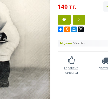
140 тг.
Модель:
SG-2063
Гарантия
Доста
качества