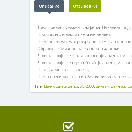
Описание
Отзывов (0)
Трёхслойная бумажная салфетка. Идеально подх
При покрытии лаком цвета не меняет.
По действием температуры цвета могут незначи
Обратите внимание на разворот салфетки.
Если на салфетке 4 одинаковых фрагмента, мы п
Если на салфетке один общий фрагмент, мы пиш
Цена указана за 1 салфетку.
Цвета оригинального изображения могут незнач
Теги:
Целующиеся детки
,
SG-2063
,
Винтаж
,
Декупаж
,
Са