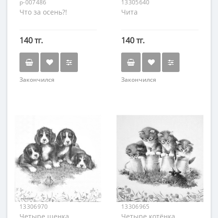
p-007486
13305640
Что за осень?!
Чита
140 тг.
140 тг.
Закончился
Закончился
13306970
13306965
Четыре щенка
Четыре котёнка