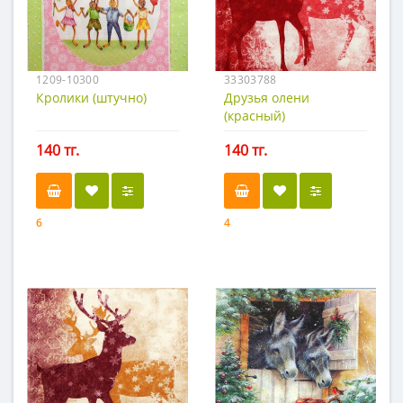
1209-10300
33303788
Кролики (штучно)
Друзья олени
(красный)
140 тг.
140 тг.
6
4