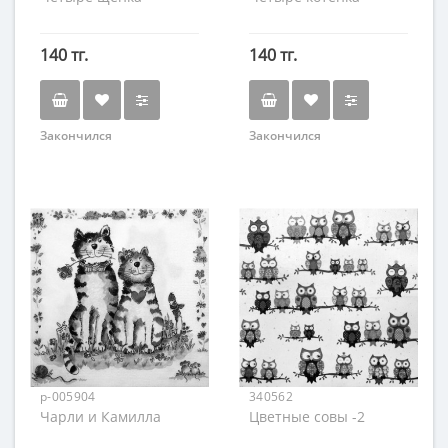
140 тг.
140 тг.
Закончился
Закончился
p-005904
340562
Чарли и Камилла
Цветные совы -2