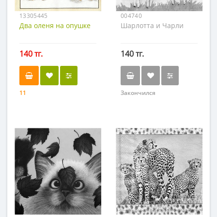
13305445
004740
Два оленя на опушке
Шарлотта и Чарли
140 тг.
140 тг.
11
Закончился