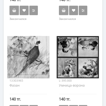
Закончился
Закончился
13303965
L-395300
Фазан
Умница-ворона
140 тг.
140 тг.