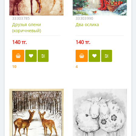
33303785
33303990
Друзья олени
Два ослика
(коричневый)
140 тг.
140 тг.
10
4