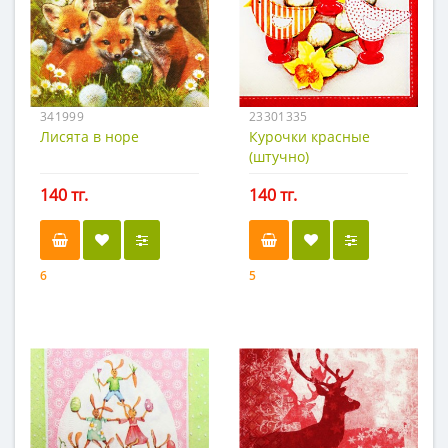
341999
23301335
Лисята в норе
Курочки красные
(штучно)
140 тг.
140 тг.
6
5