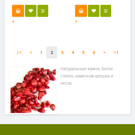
4
3
|<
<
1
2
3
4
5
6
>
>|
Натуральные камни, битое
стекло, каменная крошка и
песок.