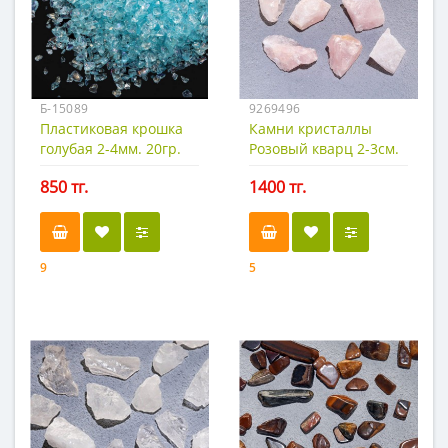
Б-15089
9269496
Пластиковая крошка
Камни кристаллы
голубая 2-4мм. 20гр.
Розовый кварц 2-3см.
100гр.
850 тг.
1400 тг.
9
5