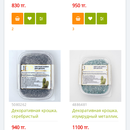
830 тг.
950 тг.
2
3
5080262
4886481
Декоративная крошка,
Декоративная крошка,
серебристый
изумрудный металлик,
металлик, 250 гр.
250 гр. фракция 1-3
940 тг.
1100 тг.
фракция 0,5-1 мм.
мм.