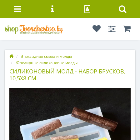
Эпоксидная смола и молды
Ювелирные силиконовые молды
СИЛИКОНОВЫЙ МОЛД - НАБОР БРУСКОВ,
10,5Х8 СМ.