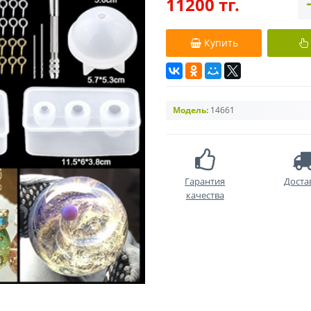
11200 тг.
Купить
Модель:
14661
Гарантия
Доста
качества