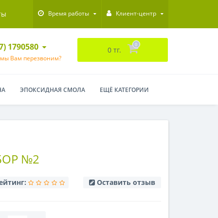
ты
Время работы
Клиент-центр
47) 1790580
0
0 тг.
 мы Вам перезвоним?
НА
ЭПОКСИДНАЯ СМОЛА
ЕЩЁ КАТЕГОРИИ
БОР №2
ейтинг:
Оставить отзыв