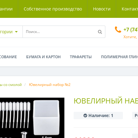
антии
Собственное производство
Новости
Контак
+7 (7
егории
Хотите,
СОВАНИЕ
БУМАГА И КАРТОН
ТРАФАРЕТЫ
ПОЛИМЕРНАЯ ГЛИ
ы со смолой
Ювелирный набор №2
ЮВЕЛИРНЫЙ НА
Наличие:
1
Р