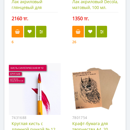
Лак акриловый
Лак акриловый Decola,
глянцевый для
матовый, 100 мл.
пластики, 50 мл. Сонет
2160 тг.
1350 тг.
6
26
7431688
7801754
Круглая кисть с
Крафт-бумага для
длинной ручкой № 12
творчества А4, 20