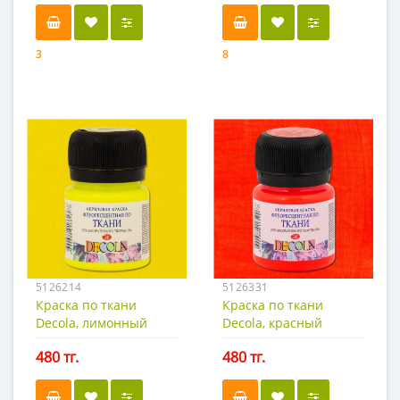
3
8
5126214
5126331
Краска по ткани
Краска по ткани
Decola, лимонный
Decola, красный
флуоресц (неон), 20мл.
флуоресц (неон), 20мл.
480 тг.
480 тг.