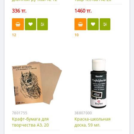
желтая
листов, 175 гр.
336 тг.
1460 тг.
12
10
7801755
38807000
Крафт-бумага для
Краска-школьная
творчества А3, 20
доска, 59 мл.
листов, 175 г/м2