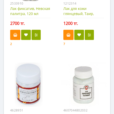
2533910
1212314
Лак фиксатив, Невская
Лак для кожи
палитра, 120 мл
глянцевый, Таир,
50мл.
2700 тг.
1200 тг.
2
7
4628951
4607044802032