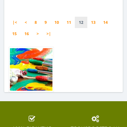
|<
<
8
9
10
11
12
13
14
15
16
>
>|