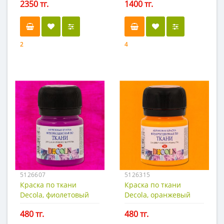
2350 тг.
1400 тг.
2
4
5126607
5126315
Краска по ткани
Краска по ткани
Decola, фиолетовый
Decola, оранжевый
флуоресц (неон), 20мл.
флуоресц (неон), 20мл.
480 тг.
480 тг.