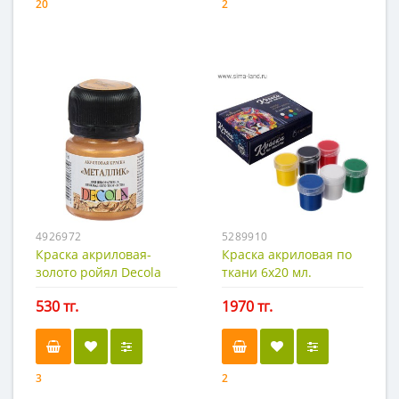
20
2
4926972
5289910
Краска акриловая-
Краска акриловая по
золото ройял Decola
ткани 6х20 мл.
20мл.
Calligrata
530 тг.
1970 тг.
3
2