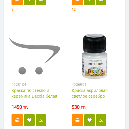
9
12
4028104
4926961
Краска по стекло и
Краска акриловая-
керамика Decola белая
светлое серебро
50 мл.
Decola 20мл.
1450 тг.
530 тг.