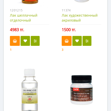
1201215
11374
Лак шеллачный
Лак художественный
отделочный
акриловый
(спиртовой)
полуматовый, Таир
4983 тг.
1500 тг.
100 мл.
1
3