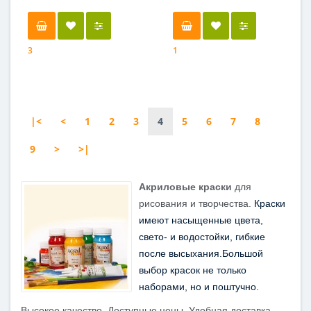
3
1
|<
<
1
2
3
4
5
6
7
8
9
>
>|
Акриловые краски
для
рисования и творчества.
Краски 
имеют насыщенные цвета, 
свето- и водостойки, гибкие 
после высыхания.Большой 
выбор красок не только 
наборами, но и поштучно.
Высокое качество. Доступные цены. Удобная доставка.