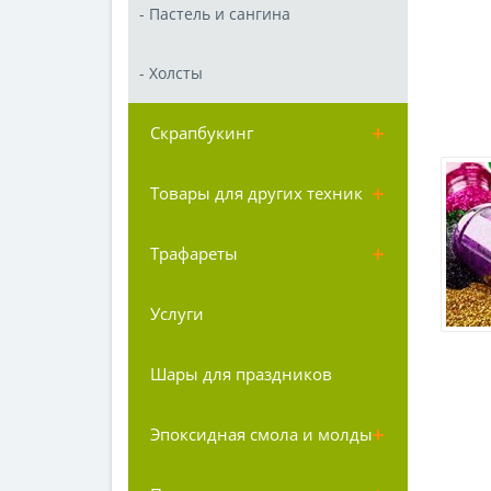
- Пастель и сангина
- Холсты
Скрапбукинг
Товары для других техник
Трафареты
Услуги
Шары для праздников
Эпоксидная смола и молды