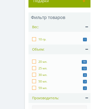
Подарки
Фильтр товаров
Вес:
10 гр.
1
Объем:
20 мл.
99
25 мл.
12
30 мл.
8
50 мл.
3
59 мл.
2
Производитель: