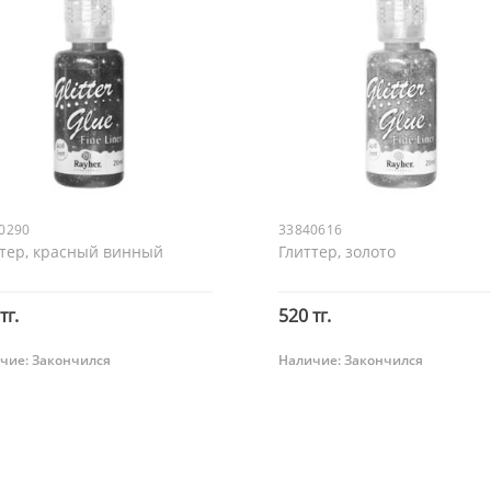
0290
33840616
ттер, красный винный
Глиттер, золото
тг.
520 тг.
чие:
Закончился
Наличие:
Закончился
Закончился
Закончился