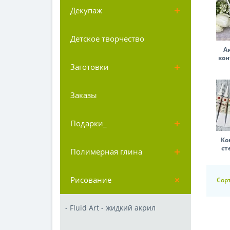
Декупаж
Детское творчество
А
кон
Заготовки
Заказы
Подарки_
Ко
ст
Полимерная глина
Рисование
Сор
- Fluid Art - жидкий акрил