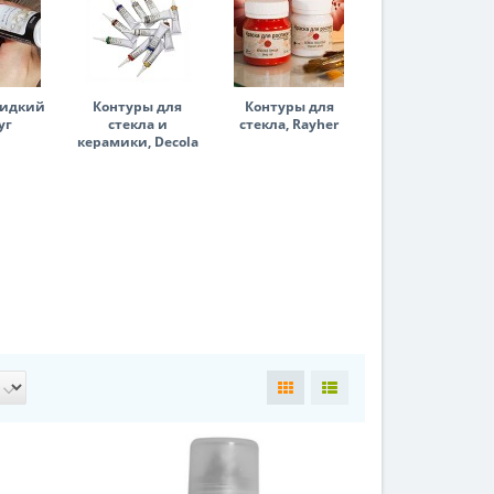
жидкий
Контуры для
Контуры для
уг
стекла и
стекла, Rayher
керамики, Decola