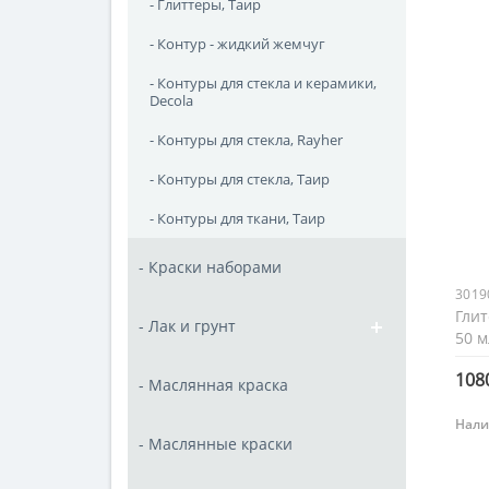
- Глиттеры, Таир
- Контур - жидкий жемчуг
- Контуры для стекла и керамики,
Decola
- Контуры для стекла, Rayher
- Контуры для стекла, Таир
- Контуры для ткани, Таир
- Краски наборами
3019
Глит
- Лак и грунт
50 м
1080
- Маслянная краска
Нали
- Маслянные краски