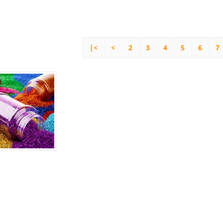
|<
<
2
3
4
5
6
7