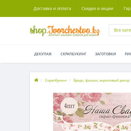
Доставка и оплата
Скидки и акции
Гар
Все кат
ДЕКУПАЖ
СКРАПБУКИНГ
ЗАГОТОВКИ
РИ
Скрапбукинг
Брадс, фишки, акриловый декор