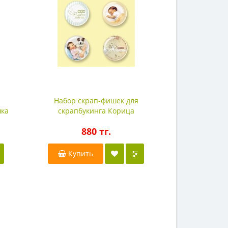
Набор скрап-фишек для
Набор ск
шка
скрапбукинга Корица
скрапбук
880 тг.
8
Купить
Купи