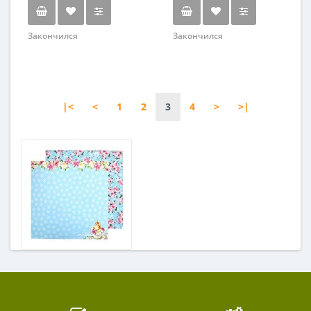
Закончился
Закончился
|<
<
1
2
3
4
>
>|