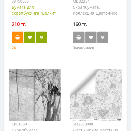
79750000
MD32354
Бумага для
Скрапбумага.
скрапбукинга "Белки"
Коллекция Цветочное
бохо. Лист - Соты
210 тг.
160 тг.
24
Закончился
CP01050
SM2600008
Скрапбумага
Лист - Яркие цветы из