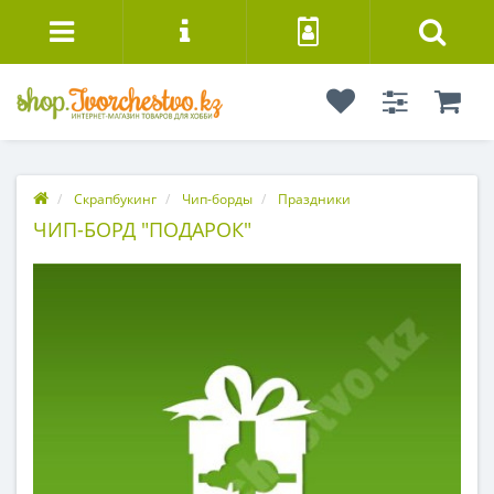
Скрапбукинг
Чип-борды
Праздники
ЧИП-БОРД "ПОДАРОК"